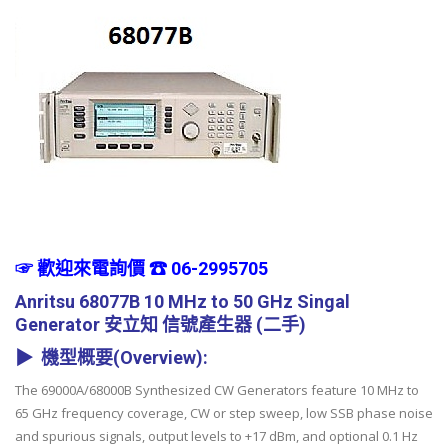
☞ 歡迎來電詢價 ☎ 06-2995705
Anritsu 68077B 10 MHz to 50 GHz Singal
Generator
安立知
信號產生器 (二手)
▶ 機型概要(Overview):
The 69000A/68000B Synthesized CW Generators feature 10 MHz to
65 GHz frequency coverage, CW or step sweep, low SSB phase noise
and spurious signals, output levels to +17 dBm, and optional 0.1 Hz