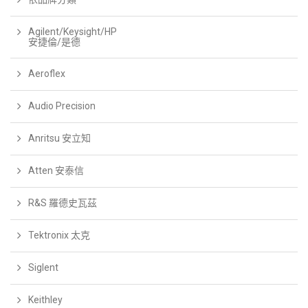
Agilent/Keysight/HP
安捷倫/是德
Aeroflex
Audio Precision
Anritsu 安立知
Atten 安泰信
R&S 羅德史瓦茲
Tektronix 太克
Siglent
Keithley