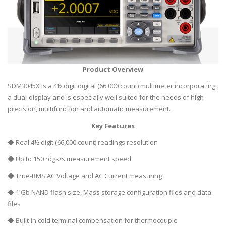
Product Overview
SDM3045X is a 4½ digit digital (66,000 count) multimeter incorporating
a dual-display and is especially well suited for the needs of high-
precision, multifunction and automatic measurement.
Key Features
◆ Real 4½ digit (66,000 count) readings resolution
◆ Up to 150 rdgs/s measurement speed
◆ True-RMS AC Voltage and AC Current measuring
◆ 1 Gb NAND flash size, Mass storage configuration files and data
files
◆ Built-in cold terminal compensation for thermocouple