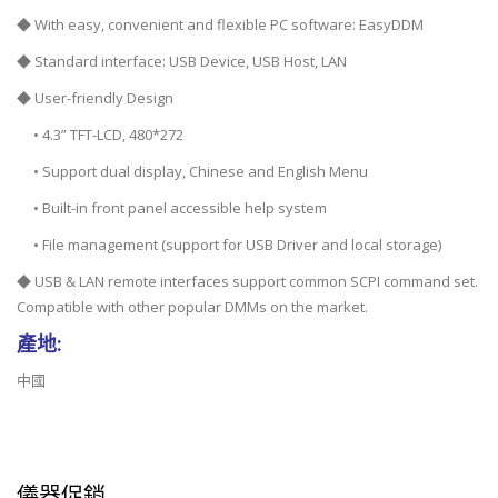
◆ With easy, convenient and flexible PC software: EasyDDM
◆ Standard interface: USB Device, USB Host, LAN
◆ User-friendly Design
• 4.3” TFT-LCD, 480*272
• Support dual display, Chinese and English Menu
• Built-in front panel accessible help system
• File management (support for USB Driver and local storage)
◆ USB & LAN remote interfaces support common SCPI command set.
Compatible with other popular DMMs on the market.
產地:
中國
儀器促銷