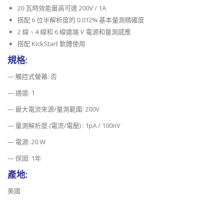
20 瓦時效能最高可達 200V / 1A
搭配 6 位半解析度的 0.012% 基本量測精確度
2 線、4 線和 6 線遠端 V 電源和量測感應
搭配 KickStart 軟體使用
規格:
— 觸控式螢幕: 否
— 通道: 1
— 最大電流來源/量測範圍: 200V
— 量測解析度 (電流/電壓) : 1pA / 100nV
— 電源: 20 W
— 保固: 1年
產地:
美國