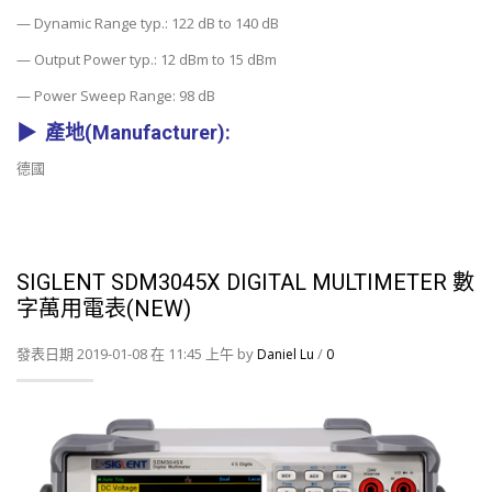
— Dynamic Range typ.: 122 dB to 140 dB
— Output Power typ.: 12 dBm to 15 dBm
— Power Sweep Range: 98 dB
▶ 產地(Manufacturer):
德國
SIGLENT SDM3045X DIGITAL MULTIMETER 數
字萬用電表(NEW)
發表日期 2019-01-08 在 11:45 上午 by
/
Daniel Lu
0