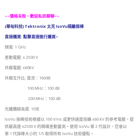
~~價格未稅，歡迎私訊聊聊~~
(華甸科技) Tektronix 太克 IsoVu隔離探棒
直接購買:
點撃直接進行購買~
頻寬: 1 GHz
差動電壓: ± 2500 V
共模電壓: ±60kV
共模互斥比: 直流：160dB
100 MHz：100 dB
200 MHz：100 dB
光纖纜線長度: 10米
IsoVu 探棒技術根據以 100 V/ns 或更快速度扭轉 ±60 kV 的參考電壓，提
供最高達 ±2500 V 的精確差動量測。使用 IsoVu 第 2 代設計，您會以
第 1 代探棒大小的 1/5 取得所有 IsoVu 技術優點。