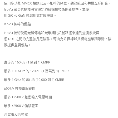
使用多功能 MMCX 接頭以及不相符的頻寬、動態範圍和共模互斥組合，
IsoVu 第 2 代探棒將會設定絕緣探棒技術的新標準，並使
用 SiC 和 GaN 來啟用寬能隙設計。
IsoVu 探棒的優點
IsoVu 技術使用光纖傳電和光學類比訊號路徑來達到量測系統與
您 DUT 之間的完整伽凡尼隔離。藉由允許探棒以共模電壓單獨浮動，隔
離提供重要優點。
直流的 160 dB (1 億到 1) CMRR
最多 100 MHz 的 120 dB (1 百萬到 1) CMRR
最多 1 GHz 的 80 dB (10,000 到 1) CMRR
±60 kV 共模電壓範圍
最多 ±2500 V 差動輸入電壓範圍
最多 ±2500 V 偏移範圍
高電壓和高頻寬