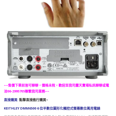
~~售價下單前皆可聊聊，價格未稅，歡迎至我司露天賣場私訊聊聊或電
洽06-2995705聯繫我司業務~~
直接購買:
點撃直接進行購買~
KEITHLEY DMM6500 6 位半數位圖形化觸控式螢幕數位萬用電錶