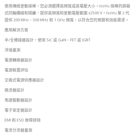
使用傳統差動探棒，您必須選擇高頻寬或高電壓大小。IsoVu 探棒的屏蔽
式同軸纜線和隔離，提供高頻寬和差動電壓範圍 ±2500 V。IsoVu 第 2 代
提供 200 MHz、500 MHz 和 1 GHz 頻寬，以符合您的預算和效能需求。
應用解決方案
半/全橋接器設計，使用 SiC 或 GaN、FET 或 IGBT
浮接量測
電源轉換器設計
電源裝置評估
交換式電源供應器設計
換流器設計
馬達驅動器設計
電子安定器設計
EMI 和 ESD 故障排除
電流分流器量測