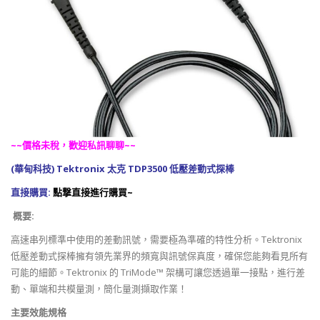
~~價格未稅，歡迎私訊聊聊~~
(華甸科技) Tektronix 太克 TDP3500 低壓差動式探棒
直接購買:
點撃直接進行購買~
概要:
高速串列標準中使用的差動訊號，需要極為準確的特性分析。Tektronix
低壓差動式探棒擁有領先業界的頻寬與訊號保真度，確保您能夠看見所有
可能的細節。Tektronix 的 TriMode™ 架構可讓您透過單一接點，進行差
動、單端和共模量測，簡化量測擷取作業！
主要效能規格