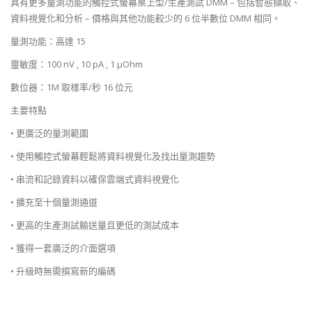
具有更多量測功能的觸控式螢幕桌上型/生產測試 DMM – 包括暫態擷取、
資料視覺化和分析 – 價格與其他功能較少的 6 位半數位 DMM 相同。
量測功能：高達 15
靈敏度：100 nV , 10 pA , 1 µOhm
數位器：1M 取樣率/秒 16 位元
主要特點
• 更廣泛的量測範圍
• 使用觸控式螢幕輕鬆將資料視覺化及找出量測趨勢
• 串流和記錄資料以確保雲端式資料視覺化
• 擴充至十個量測通道
• 更高的生產測試輸送量且更低的測試成本
• 獲得一套廣泛的介面選項
• 升級時無需撰寫新的編碼