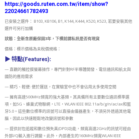
https://goods.ruten.com.tw/item/show?
22024661782493
已安裝之選件： B103, KB106, B1, K144, K444, K520, K523, 若要安裝其他
選件可另行加購
狀態：全新含原廠保固3年，下標前請私訊是否有現貨
價格：標示價格為未稅價規格：
▶
特點(Features):
— 直觀的觸控摸螢幕操作，專門針對RF半導體開發、電信通訊和航太與
國防的應用需求
— 精巧、輕便: 便於運送，在實驗室中也不會佔用太多使用空間
— 擁有高達500MHz頻寬的強大基頻。其具備所有主要數位通訊標準選
項，如5G、蜂巢式物聯網，LTE，WLAN IEEE 802.11a/b/g/n/ac/ax和藍
牙5.0。這些數位標準的訊號可以直接由儀器產生，不須另外透過其他電
腦，因此以快速輕鬆地改變訊號和參數
— 提供封包追蹤和數位預失真(DPD)功能，頻寬高達2GHz的訊號可經由
外部I/Q輸入進行調變。此外，內部產生的160MHz頻寬WLAN IEEE