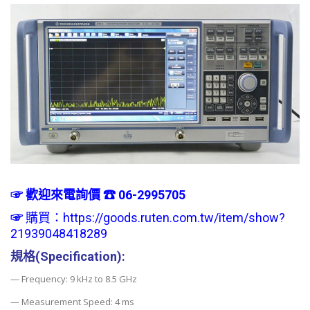
☞ 歡迎來電詢價 ☎ 06-2995705
☞
購買：
https://goods.ruten.com.tw/item/show?
21939048418289
規格(Specification):
— Frequency: 9 kHz to 8.5 GHz
— Measurement Speed: 4 ms