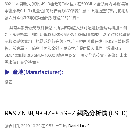
802.11ac訊號可實現-49dB極低的EVM值。在500MHz 全頻寬內可獲得頻
率響應為0.1dB (測量值) 的絕佳寬頻I/Q調變訊號。上述這些特點可協助研
發人員確保5G等寬頻通訊系統產品的品質。
— 具有易於升級的設計概念，所須的功能大多可透過軟體鍵碼增加。例
如，解變標準、輸出功率以及R&S SMBV100B向量模型，甚至射頻頻率範
圍和調變頻寬均可視需求進行升級，客戶不須再將儀器送回R&S。這個過
程非常簡單，可節省時間和金錢，並為客戶提供最大彈性。選擇R&S
SMB100B和R&S SMBV100B訊號產生器是一項安全的投資，為滿足未來
需求做好充分準備。
▶ 產地(Manufacturer):
德國
R&S ZNB8, 9KHZ~8.5GHZ 網路分析儀 (USED)
發表日期 2019-10-29 在 9:53 上午 by
/
Daniel Lu
0