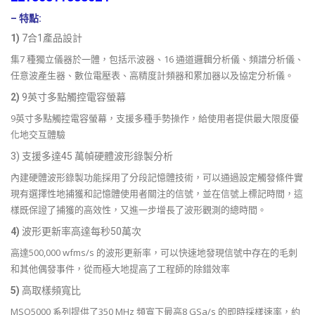
– 特點:
1)
7合1產品設計
集7 種獨立儀器於一體，包括示波器、16 通道邏輯分析儀、頻譜分析儀、
任意波產生器、數位電壓表、高精度計頻器和累加器以及協定分析儀。
2)
9英寸多點觸控電容螢幕
9英寸多點觸控電容螢幕，支援多種手勢操作，給使用者提供最大限度優
化地交互體驗
3)
支援多達45 萬幀硬體波形錄製分析
內建硬體波形錄製功能採用了分段記憶體技術，可以通過設定觸發條件實
現有選擇性地捕獲和記憶體使用者關注的信號，並在信號上標記時間，這
樣既保證了捕獲的高效性，又進一步增長了波形觀測的總時間。
4)
波形更新率高達每秒50萬次
高達500,000 wfms/s 的波形更新率，可以快速地發現信號中存在的毛刺
和其他偶發事件，從而極大地提高了工程師的除錯效率
5)
高取樣頻寬比
MSO5000 系列提供了350 MHz 頻寬下最高8 GSa/s 的即時採樣速率，約