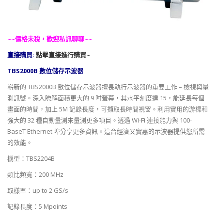
~~價格未稅，歡迎私訊聊聊~~
直接購買:
點撃直接進行購買~
TBS2000B 數位儲存示波器
嶄新的 TBS2000B 數位儲存示波器擅長執行示波器的重要工作 – 檢視與量
測訊號。深入瞭解面積更大的 9 吋螢幕，其水平刻度達 15，能延長每個
畫面的時間，加上 5M 記錄長度，可擷取長時間視窗。利用實用的游標和
強大的 32 種自動量測來量測更多項目。透過 Wi-Fi 連接能力與 100-
BaseT Ethernet 埠分享更多資訊。這台經濟又實惠的示波器提供您所需
的效能。
機型：TBS2204B
類比頻寬：200 MHz
取樣率：up to 2 GS/s
記錄長度：5 Mpoints