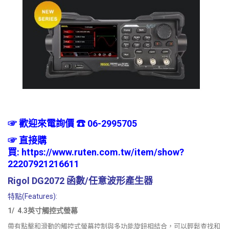
☞ 歡迎來電詢價 ☎ 06-2995705
☞
直接購
買:
https://www.ruten.com.tw/item/show?
22207921216611
Rigol DG2072 函數/任意波形產生器
特點(Features):
1/ 4.3英寸觸控式螢幕
帶有點擊和滑動的觸控式螢幕控制與多功能旋鈕相結合，可以輕鬆查找和