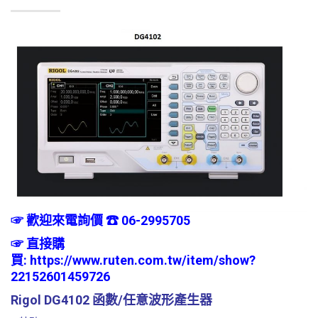
☞ 歡迎來電詢價 ☎ 06-2995705
☞
直接購
買:
https://www.ruten.com.tw/item/show?
22152601459726
Rigol DG4102 函數/任意波形產生器