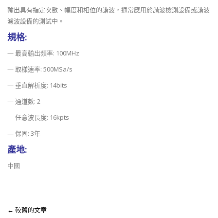
輸出具有指定次數、幅度和相位的諧波，通常應用於諧波檢測設備或諧波
濾波設備的測試中。
規格:
— 最高輸出頻率: 100MHz
— 取樣速率: 500MSa/s
— 垂直解析度: 14bits
— 通道數: 2
— 任意波長度: 16kpts
— 保固: 3年
產地:
中國
← 較舊的文章