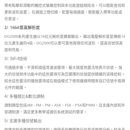
帶有點擊和滑動的觸控式螢幕控制與多功能旋鈕相結合，可以輕鬆查找和
更新波形設置； 在通道之間切換，配置每個通道，輕鬆載入標準功能或
任意波。
2/ 16bit垂直解析度
DG2000系列產生器以16位元解析度擴展輸出。 輸出電壓解析度是傳統14
位元產生器的4倍，DG2000可以更可靠地再現任何波形 ，提高信號保真
度和性能。
3/ SiFi II技術
可通過步進，平滑和插值等濾波選項，最大限度地靈活地表示信號。 強
大的信號排序功能中的這些選項可為您選擇的信號提供精確的滾降控制。
結合這些靈活的播放選項或在插值模式下使用邊緣時間來自訂信號中寬頻
元件的範圍。
4/ 多種類比&數位調制
調制類型包括AM、FM、PM、ASK、FSK、PSK和PWM，且支援內部和外
部調制源，滿足更多教學或通信系統測試的需求。
5/ 支援多種信號輸出
創建並組合複雜的信號序列，通過手指觸摸進行仿真或故障分析。結合不