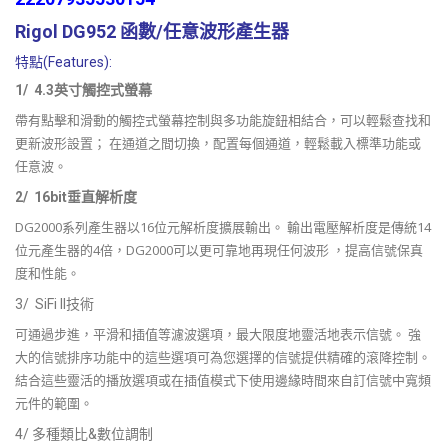
Rigol DG952 函數/任意波形產生器
特點(Features):
1/ 4.3英寸觸控式螢幕
帶有點擊和滑動的觸控式螢幕控制與多功能旋鈕相結合，可以輕鬆查找和
更新波形設置； 在通道之間切換，配置每個通道，輕鬆載入標準功能或
任意波。
2/ 16bit垂直解析度
DG2000系列產生器以16位元解析度擴展輸出。 輸出電壓解析度是傳統14
位元產生器的4倍，DG2000可以更可靠地再現任何波形 ，提高信號保真
度和性能。
3/ SiFi II技術
可通過步進，平滑和插值等濾波選項，最大限度地靈活地表示信號。 強
大的信號排序功能中的這些選項可為您選擇的信號提供精確的滾降控制。
結合這些靈活的播放選項或在插值模式下使用邊緣時間來自訂信號中寬頻
元件的範圍。
4/ 多種類比&數位調制