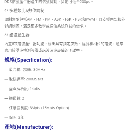
DDS信號產生器產生的信號抖動，抖動可低至200ps。
4/ 多種類比&數位調制
調制類型包括AM、FM、PM、ASK、FSK、PSK和PWM，且支援內部和外
部調制源，滿足更多教學或通信系統測試的需求。
5/ 諧波產生器
內置8次諧波產生器功能，輸出具有指定次數、幅度和相位的諧波，通常
應用於諧波檢測設備或諧波濾波設備的測試中。
規格(Specification):
— 最高輸出頻率: 30MHz
— 取樣速率: 200MSa/s
— 垂直解析度: 14bits
— 通道數: 2
— 任意波長度: 8Mpts (16Mpts Option)
— 保固: 3年
產地(Manufacturer):