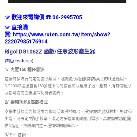
☞ 歡迎來電詢價 ☎ 06-2995705
☞
直接購
買:
https://www.ruten.com.tw/item/show?
22207935176914
Rigol DG1062Z 函數/任意波形產生器
特點(Features):
1/ 內置160 種任意波
包括許多流行的定制波形類型，可將波形創建限制為真正的任意應用。
DG1000Z通過包含160多種不同的信號形狀延續了這一趨勢，所有信號形
狀都可從前面板選擇功能表訪問。
2/ 掃頻功能&高載模式
支援由低頻向高頻或由高頻向低頻掃描輸出，掃描類型包括線性、對數和
步進，可設定“標記”頻率，滿足更多幅頻測試應用需求。高載模式功能提
供N迴圈、無限和門控三種類型的脈衝串。
3/ SiFi 技術