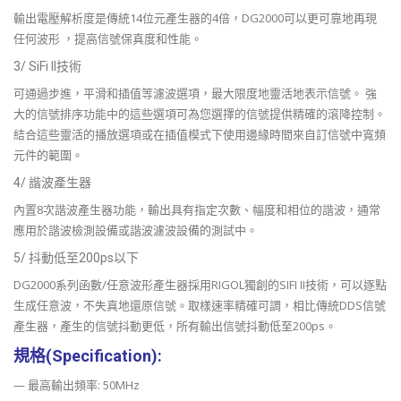
輸出電壓解析度是傳統14位元產生器的4倍，DG2000可以更可靠地再現
任何波形 ，提高信號保真度和性能。
3/ SiFi II技術
可通過步進，平滑和插值等濾波選項，最大限度地靈活地表示信號。 強
大的信號排序功能中的這些選項可為您選擇的信號提供精確的滾降控制。
結合這些靈活的播放選項或在插值模式下使用邊緣時間來自訂信號中寬頻
元件的範圍。
4/ 諧波產生器
內置8次諧波產生器功能，輸出具有指定次數、幅度和相位的諧波，通常
應用於諧波檢測設備或諧波濾波設備的測試中。
5/ 抖動低至200ps以下
DG2000系列函數/任意波形產生器採用RIGOL獨創的SIFI II技術，可以逐點
生成任意波，不失真地還原信號。取樣速率精確可調，相比傳統DDS信號
產生器，產生的信號抖動更低，所有輸出信號抖動低至200ps。
規格(Specification):
— 最高輸出頻率: 50MHz