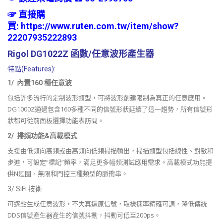
☞
直接購
買:
https://www.ruten.com.tw/item/show?
22207935222893
Rigol DG1022Z 函數/任意波形產生器
特點(Features):
1/ 內置160 種任意波
包括許多流行的定制波形類型，可將波形創建限制為真正的任意應用。
DG1000Z通過包含160多種不同的信號形狀延續了這一趨勢，所有信號形
狀都可從前面板選擇功能表訪問。
2/ 掃頻功能&高載模式
支援由低頻向高頻或由高頻向低頻掃描輸出，掃描類型包括線性、對數和
步進，可設定“標記”頻率，滿足更多幅頻測試應用需求。高載模式功能提
供N迴圈、無限和門控三種類型的脈衝串。
3/ SiFi 技術
可逐點生成任意波形，不失真還原信號，取樣速率精確可調，降低傳統
DDS信號產生器產生的信號抖動，抖動可低至200ps。