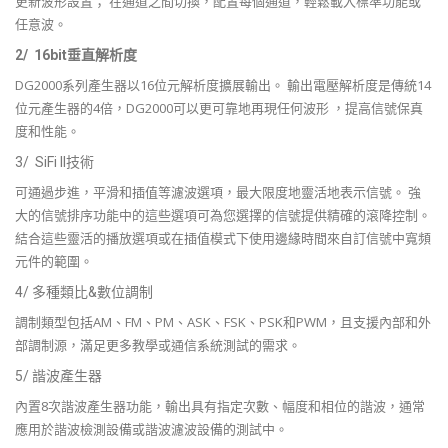
更新波形設置； 在通道之間切換，配置每個通道，輕鬆載入標準功能或
任意波。
2/ 16bit垂直解析度
DG2000系列產生器以16位元解析度擴展輸出。 輸出電壓解析度是傳統14
位元產生器的4倍，DG2000可以更可靠地再現任何波形 ，提高信號保真
度和性能。
3/ SiFi II技術
可通過步進，平滑和插值等濾波選項，最大限度地靈活地表示信號。 強
大的信號排序功能中的這些選項可為您選擇的信號提供精確的滾降控制。
結合這些靈活的播放選項或在插值模式下使用邊緣時間來自訂信號中寬頻
元件的範圍。
4/ 多種類比&數位調制
調制類型包括AM、FM、PM、ASK、FSK、PSK和PWM，且支援內部和外
部調制源，滿足更多教學或通信系統測試的需求。
5/ 諧波產生器
內置8次諧波產生器功能，輸出具有指定次數、幅度和相位的諧波，通常
應用於諧波檢測設備或諧波濾波設備的測試中。