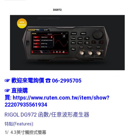
☞ 歡迎來電詢價 ☎ 06-2995705
☞
直接購
買:
https://www.ruten.com.tw/item/show?
22207935561934
RIGOL DG972 函數/任意波形產生器
特點(Features):
1/ 4.3英寸觸控式螢幕