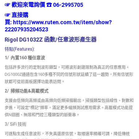
☞ 歡迎來電詢價 ☎ 06-2995705
☞
直接購
買:
https://www.ruten.com.tw/item/show?
22207935204523
Rigol DG1032Z 函數/任意波形產生器
特點(Features):
1/ 內置160 種任意波
包括許多流行的定制波形類型，可將波形創建限制為真正的任意應用。
DG1000Z通過包含160多種不同的信號形狀延續了這一趨勢，所有信號形
狀都可從前面板選擇功能表訪問。
2/ 掃頻功能&高載模式
支援由低頻向高頻或由高頻向低頻掃描輸出，掃描類型包括線性、對數和
步進，可設定“標記”頻率，滿足更多幅頻測試應用需求。高載模式功能提
供N迴圈、無限和門控三種類型的脈衝串。
3/ SiFi 技術
可逐點生成任意波形，不失真還原信號，取樣速率精確可調，降低傳統