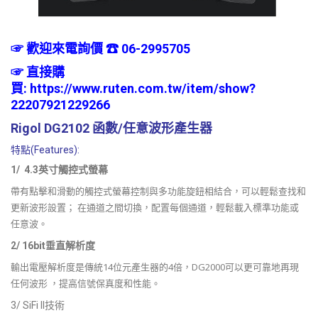
☞ 歡迎來電詢價 ☎ 06-2995705
☞
直接購
買:
https://www.ruten.com.tw/item/show?
22207921229266
Rigol DG2102 函數/任意波形產生器
特點(Features):
1/ 4.3英寸觸控式螢幕
帶有點擊和滑動的觸控式螢幕控制與多功能旋鈕相結合，可以輕鬆查找和
更新波形設置； 在通道之間切換，配置每個通道，輕鬆載入標準功能或
任意波。
2/ 16bit垂直解析度
輸出電壓解析度是傳統14位元產生器的4倍，DG2000可以更可靠地再現
任何波形 ，提高信號保真度和性能。
3/ SiFi II技術