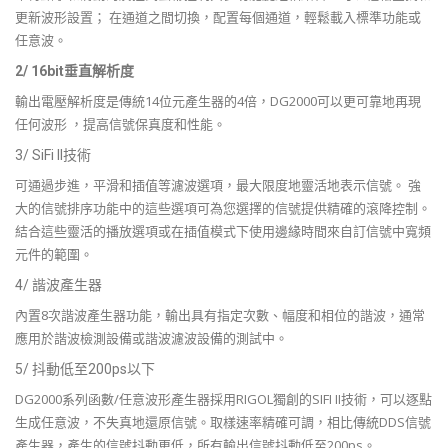
更新波形設置； 在通道之間切換，配置每個通道，輕鬆載入標準功能或
任意波。
2/ 16bit垂直解析度
輸出電壓解析度是傳統14位元產生器的4倍，DG2000可以更可靠地再現
任何波形 ，提高信號保真度和性能。
3/ SiFi II技術
可通過步進，平滑和插值等濾波選項，最大限度地靈活地表示信號。 強
大的信號排序功能中的這些選項可為您選擇的信號提供精確的滾降控制。
結合這些靈活的播放選項或在插值模式下使用邊緣時間來自訂信號中寬頻
元件的範圍。
4/ 諧波產生器
內置8次諧波產生器功能，輸出具有指定次數、幅度和相位的諧波，通常
應用於諧波檢測設備或諧波濾波設備的測試中。
5/ 抖動低至200ps以下
DG2000系列函數/任意波形產生器採用RIGOL獨創的SIFI II技術，可以逐點
生成任意波，不失真地還原信號。取樣速率精確可調，相比傳統DDS信號
產生器，產生的信號抖動更低，所有輸出信號抖動低至200ps。