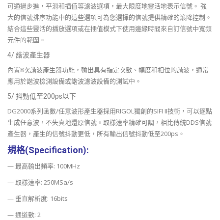
可通過步進，平滑和插值等濾波選項，最大限度地靈活地表示信號。 強
大的信號排序功能中的這些選項可為您選擇的信號提供精確的滾降控制。
結合這些靈活的播放選項或在插值模式下使用邊緣時間來自訂信號中寬頻
元件的範圍。
4/ 諧波產生器
內置8次諧波產生器功能，輸出具有指定次數、幅度和相位的諧波，通常
應用於諧波檢測設備或諧波濾波設備的測試中。
5/ 抖動低至200ps以下
DG2000系列函數/任意波形產生器採用RIGOL獨創的SIFI II技術，可以逐點
生成任意波，不失真地還原信號。取樣速率精確可調，相比傳統DDS信號
產生器，產生的信號抖動更低，所有輸出信號抖動低至200ps。
規格(Specification):
— 最高輸出頻率: 100MHz
— 取樣速率: 250MSa/s
— 垂直解析度: 16bits
— 通道數: 2