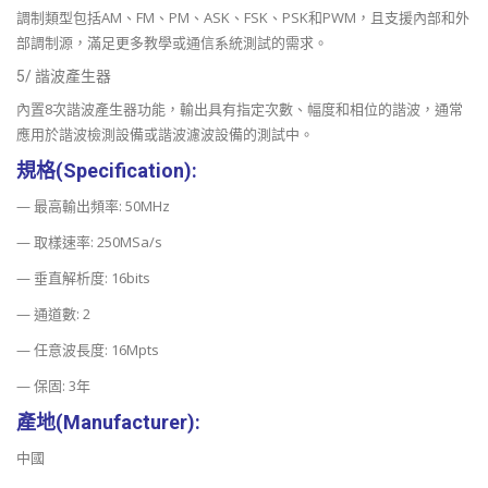
調制類型包括AM、FM、PM、ASK、FSK、PSK和PWM，且支援內部和外
部調制源，滿足更多教學或通信系統測試的需求。
5/ 諧波產生器
內置8次諧波產生器功能，輸出具有指定次數、幅度和相位的諧波，通常
應用於諧波檢測設備或諧波濾波設備的測試中。
規格(Specification):
— 最高輸出頻率: 50MHz
— 取樣速率: 250MSa/s
— 垂直解析度: 16bits
— 通道數: 2
— 任意波長度: 16Mpts
— 保固: 3年
產地(Manufacturer):
中國