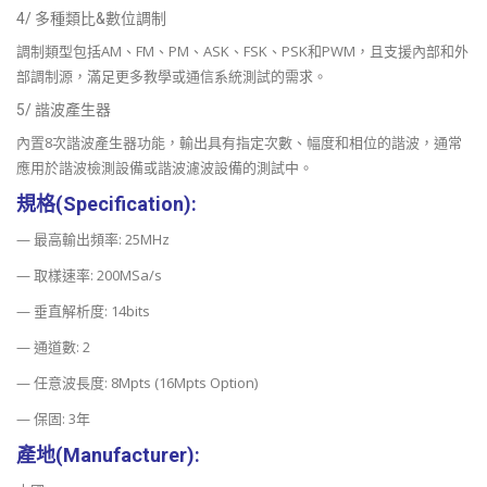
4/ 多種類比&數位調制
調制類型包括AM、FM、PM、ASK、FSK、PSK和PWM，且支援內部和外
部調制源，滿足更多教學或通信系統測試的需求。
5/ 諧波產生器
內置8次諧波產生器功能，輸出具有指定次數、幅度和相位的諧波，通常
應用於諧波檢測設備或諧波濾波設備的測試中。
規格(Specification):
— 最高輸出頻率: 25MHz
— 取樣速率: 200MSa/s
— 垂直解析度: 14bits
— 通道數: 2
— 任意波長度: 8Mpts (16Mpts Option)
— 保固: 3年
產地(Manufacturer):