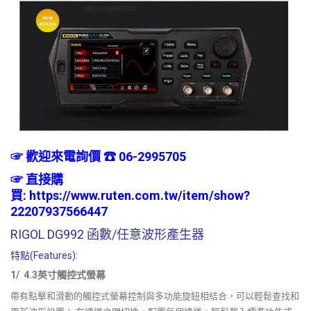
☞ 歡迎來電詢價 ☎ 06-2995705
☞
直接購
買:
https://www.ruten.com.tw/item/show?
22207937566447
RIGOL DG992 函數/任意波形產生器
特點(Features):
1/ 4.3英寸觸控式螢幕
帶有點擊和滑動的觸控式螢幕控制與多功能旋鈕相結合，可以輕鬆查找和