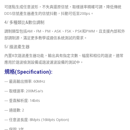
可逐點生成任意波形，不失真還原信號，取樣速率精確可調，降低傳統
DDS信號產生器產生的信號抖動，抖動可低至200ps。
4/ 多種類比&數位調制
調制類型包括AM、FM、PM、ASK、FSK、PSK和PWM，且支援內部和外
部調制源，滿足更多教學或通信系統測試的需求。
5/ 諧波產生器
內置8次諧波產生器功能，輸出具有指定次數、幅度和相位的諧波，通常
應用於諧波檢測設備或諧波濾波設備的測試中。
規格(Specification):
— 最高輸出頻率: 60MHz
— 取樣速率: 200MSa/s
— 垂直解析度: 14bits
— 通道數: 2
— 任意波長度: 8Mpts (16Mpts Option)
— 保固: 3年