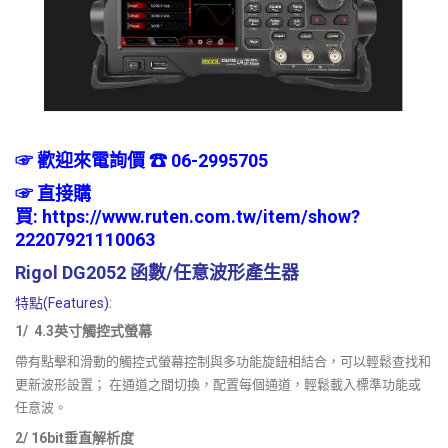
☞ 歡迎來電詢價 ☎ 06-2995705
☞
直接購
買:
https://www.ruten.com.tw/item/show?
22207921110063
Rigol DG2052 函數/任意波形產生器
特點(Features):
1/ 4.3英寸觸控式螢幕
帶有點擊和滑動的觸控式螢幕控制與多功能旋鈕相結合，可以輕鬆查找和
更新波形設置； 在通道之間切換，配置每個通道，輕鬆載入標準功能或
任意波。
2/ 16bit垂直解析度