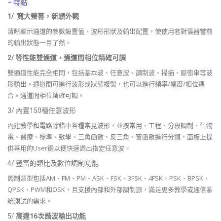
– 特點:
1/ 寬大螢幕，新穎外觀
清晰顯示通道的參數設置值、波形形狀及輸出配置，使使用者對儀器當前
的輸出狀態一目了然。
2/ 等性能雙通道，通道間相位精確可調
雙通道性能完全相同，包括基本波、任意波、調制波、掃描、脈衝串等波
形輸出。通道間可進行波形或狀態複製，也可以進行頻率/幅度/相位耦
合。通道間相位精確可調。
3/ 內置150種任意波形
內建教學和電路除錯中各種常見波形，並按常用、工程、分段調制、生物
電、醫療、標準、數學、三角函數、反三角、窗函數進行分類，面板上提
供專用的User鍵以便快速調出指定任意波。
4/ 豐富的類比及數位調制功能
調制類型包括AM、FM、PM、ASK、FSK、3FSK、4FSK、PSK、BPSK、
QPSK、PWM和OSK，且支援內部和外部調制源，滿足更多教學或通信系
統測試的需求。
5/
高達16次諧波輸出功能