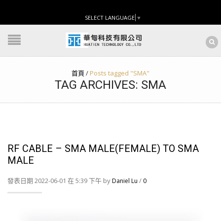
SELECT LANGUAGE
▼
首頁
/
Posts tagged "SMA"
TAG ARCHIVES: SMA
RF CABLE – SMA MALE(FEMALE) TO SMA
MALE
發表日期 2022-06-01 在 5:39 下午 by
/
Daniel Lu
0