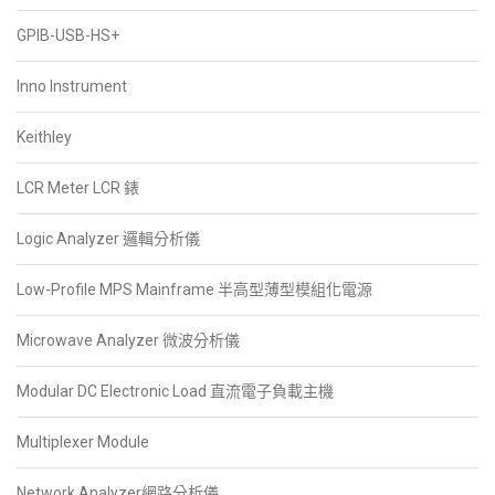
GPIB-USB-HS+
Inno Instrument
Keithley
LCR Meter LCR 錶
Logic Analyzer 邏輯分析儀
Low-Profile MPS Mainframe 半高型薄型模組化電源
Microwave Analyzer 微波分析儀
Modular DC Electronic Load 直流電子負載主機
Multiplexer Module
Network Analyzer網路分析儀