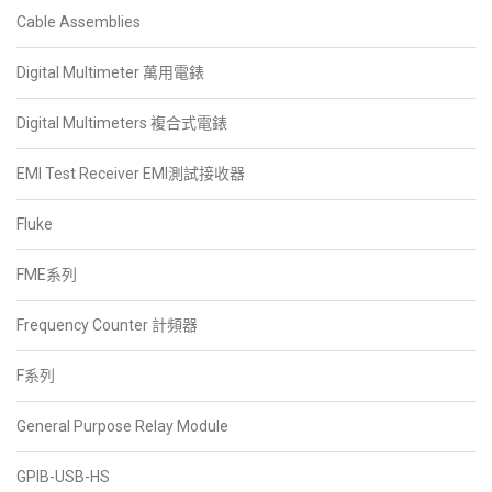
Cable Assemblies
Digital Multimeter 萬用電錶
Digital Multimeters 複合式電錶
EMI Test Receiver EMI測試接收器
Fluke
FME系列
Frequency Counter 計頻器
F系列
General Purpose Relay Module
GPIB-USB-HS