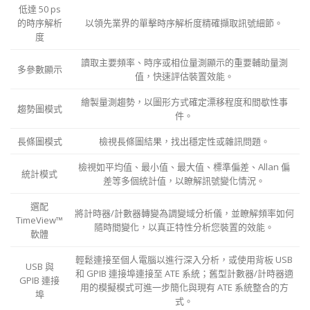
低達 50 ps
的時序解析
以領先業界的單擊時序解析度精確擷取訊號細節。
度
讀取主要頻率、時序或相位量測顯示的重要輔助量測
多參數顯示
值，快速評估裝置效能。
繪製量測趨勢，以圖形方式確定漂移程度和間歇性事
趨勢圖模式
件。
長條圖模式
檢視長條圖結果，找出穩定性或雜訊問題。
檢視如平均值、最小值、最大值、標準偏差、Allan 偏
統計模式
差等多個統計值，以瞭解訊號變化情況。
選配
將計時器/計數器轉變為調變域分析儀，並瞭解頻率如何
TimeView™
隨時間變化，以真正特性分析您裝置的效能。
軟體
輕鬆連接至個人電腦以進行深入分析，或使用背板 USB
USB 與
和 GPIB 連接埠連接至 ATE 系統；舊型計數器/計時器適
GPIB 連接
用的模擬模式可進一步簡化與現有 ATE 系統整合的方
埠
式。