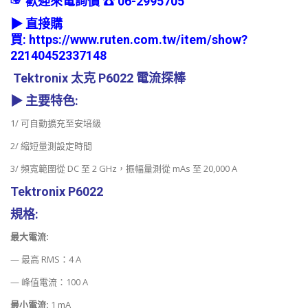
☞ 歡迎來電詢價 ☎ 06-2995705
▶
直接購
買:
https://www.ruten.com.tw/item/show?
22140452337148
Tektronix 太克 P6022 電流探棒
▶
主要特色:
1/ 可自動擴充至安培級
2/ 縮短量測設定時間
3/ 頻寬範圍從 DC 至 2 GHz，振幅量測從 mAs 至 20,000 A
Tektronix P6022
規格:
最大電流:
— 最高 RMS：4 A
— 峰值電流：100 A
最小電流:
1 mA