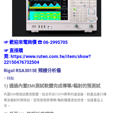
☞ 歡迎來電詢價 ☎ 06-2995705
☞ 直接購
買:
https://www.ruten.com.tw/item/show?
22150476732504
Rigol RSA3015E 頻譜分析儀
– 特點:
1)
通過內置EMI測試軟體完成傳導/輻射的預測試
內置EMI預測試應用軟體，結合符合CISPR標準的濾波器，對產品進行傳
導及輻射的預測試，從而發現其傳導/輻射騷擾源並改善，加速產品上
市。