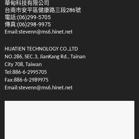
華甸科技有限公司
台南市安平區健康路三段286號
電話:(06)299-5705
傳真:(06)298-9975
Email:stevenn@ms6.hinet.net
HUATIEN TECHNOLOGY CO.,LTD
NO.286, SEC.3, JianKang Rd., Tainan
City 708, Taiwan
Tel:886-6-2995705
Fax:886-6-2989975
Email:stevenn@ms6.hinet.net